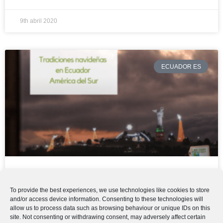
9th abril 2020
ECUADOR ES
TRADICIONES NAVIDEÑAS EN
To provide the best experiences, we use technologies like cookies to store
ECUADOR – AMÉRICA DEL SUR
and/or access device information. Consenting to these technologies will
allow us to process data such as browsing behaviour or unique IDs on this
site. Not consenting or withdrawing consent, may adversely affect certain
Tradiciones navideñas en Ecuador – América del Sur