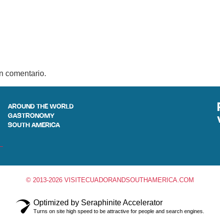
n comentario.
AROUND THE WORLD
GASTRONOMY
SOUTH AMERICA
© 2013-2026 VISITECUADORANDSOUTHAMERICA.COM
Optimized by Seraphinite Accelerator
Turns on site high speed to be attractive for people and search engines.