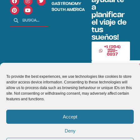
ayudarte
GASTRONOMY
a
SOUTH AMERICA
planificar
el viaje de
tus
sueños!
+1 (954)
228-
6837
INFO@VISITECUAD
To provide the best experiences, we use technologies like cookies to store
and/or access device information. Consenting to these technologies will
© 2013-2026 VISITECUADORANDSOUTHAMERICA.COM
allow us to process data such as browsing behaviour or unique IDs on this
site. Not consenting or withdrawing consent, may adversely affect certain
features and functions.
Optimized by Seraphinite Accelerator
Turns on site high speed to be attractive for people and search engines.
Accept
Deny